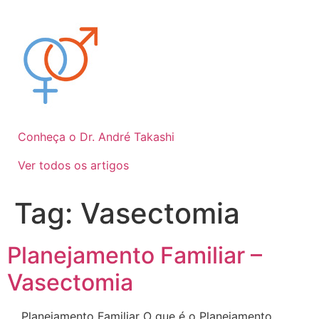
Ir
para
o
conteúdo
Conheça o Dr. André Takashi
Ver todos os artigos
Tag:
Vasectomia
Planejamento Familiar –
Vasectomia
Planejamento Familiar O que é o Planejamento